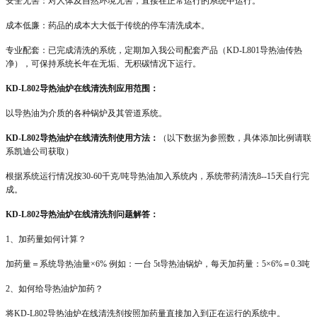
安全无害：对人体及自然环境无害，直接在正常运行的系统中运行。
成本低廉：药品的成本大大低于传统的停车清洗成本。
专业配套：已完成清洗的系统，定期加入我公司配套产品（
KD-L801
导热油传热
净），可保持系统长年在无垢、无积碳情况下运行。
KD-L802
导热油炉在线清洗剂应用范围：
以导热油为介质的各种锅炉及其管道系统。
KD-L802
导热油炉在线清洗剂使用方法：
（以下数据为参照数，具体添加比例请联
系凯迪公司获取）
根据系统运行情况按
30-60
千克
/
吨导热油加入系统内，系统带药清洗
8
--
15
天自行完
成。
KD-L802
导热油炉在线清洗剂问题解答：
1
、加药量如何计算？
加药量＝系统导热油量
×6%
例如：一台
5t
导热油锅炉，每天加药量：
5×6%
＝
0.3
吨
2
、如何给导热油炉加药？
将
KD-L802
导热油炉在线清洗剂按照加药量直接加入到正在运行的系统中。