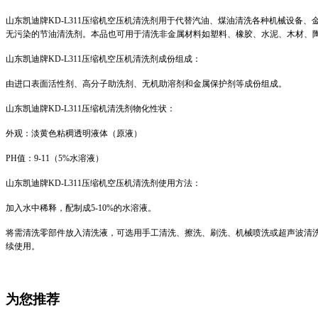
山东凯迪牌
KD-L311压缩机空压机
清洗剂用于代替汽油、煤油清洗各种机械设备、
无污染的节油清洗剂。本品也可用于清洗非金属材料如塑料、橡胶、水泥、木材、
山东凯迪牌
KD-L311压缩机空压机
清洗剂成份组成：
由进口表面活性剂、高分子助洗剂、无机助溶剂和金属保护剂等成份组成。
山东凯迪牌
KD-L311压缩机
清洗剂物化性状：
外观：淡
黄
色粘稠透明液体（原液）
PH值：9-11（5%水溶液）
山东凯迪牌
KD-L311压缩机空压机
清洗剂使用方法：
加入水中稀释，配制成
5-10%的水溶液。
将需清洗零部件放入清洗液，可选用手工清洗、擦洗、刷洗、机械喷洗或超声波清
续使用。
为您推荐