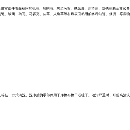
金属零部件表面粘附的机油、切削油、灰尘污垢、抛光膏、润滑油、防锈油脂及其它各
陶瓷、玻璃、砖瓦、马赛克、皮革、人造革等材质表面粘附的各种油迹、烟渍、霉腐物
洗等任一方式清洗。洗净后的零部件用干净擦布擦干或晾干。油污严重时，可提高清洗